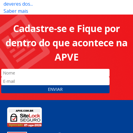
deveres dos...
Saber mais
Cadastre-se e Fique por
dentro do que acontece na
APVE
ENVIAR