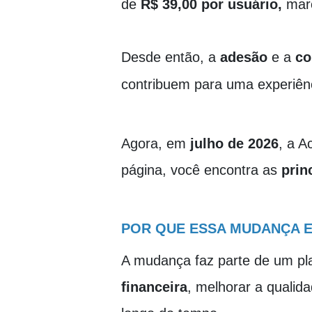
de
R$ 39,00 por usuário
,
mar
Desde então, a
adesão
e a
co
contribuem para uma experiênc
Agora, em
julho de 2026
, a 
página, você encontra as
prin
POR QUE ESSA MUDANÇA 
A mudança faz parte de um p
financeira
, melhorar a qualid