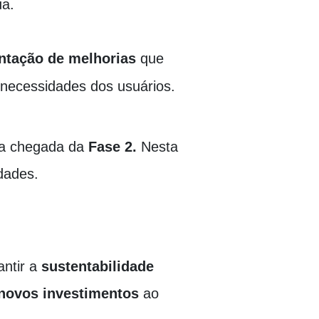
ua
.
tação de melhorias
que
 necessidades dos usuários.
 a chegada da
Fase 2.
Nesta
dades.
antir a
sustentabilidade
novos investimentos
ao