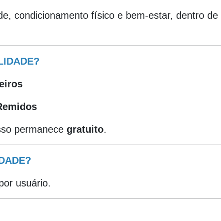
e, condicionamento físico e bem-estar, dentro de
LIDADE?
eiros
Remidos
esso permanece
gratuito
.
IDADE?
or usuário.