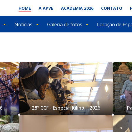
HOME
A APVE
ACADEMIA 2026
CONTATO
Notícias
Galeria de fotos
Locação de Esp
26
28° CCF - Especial Julino | 2026
Pa