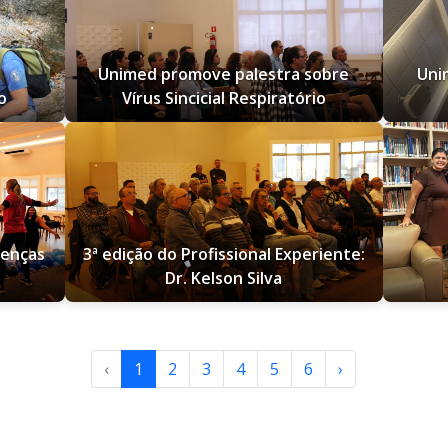
Unimed promove palestra sobre
Uni
o
Vírus Sincicial Respiratório
oenças
3ª edição do Profissional Experiente:
Dr. Kelson Silva
‹
1
2
3
4
5
6
›