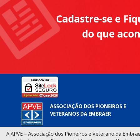
Cadastre-se e Fiq
do que aco
ASSOCIAÇÃO DOS PIONEIROS E
VETERANOS DA EMBRAER
A APVE – Associação dos Pioneiros e Veterano da Embraer
CNPJ - 53.324.216/0001-79 Razão Social -