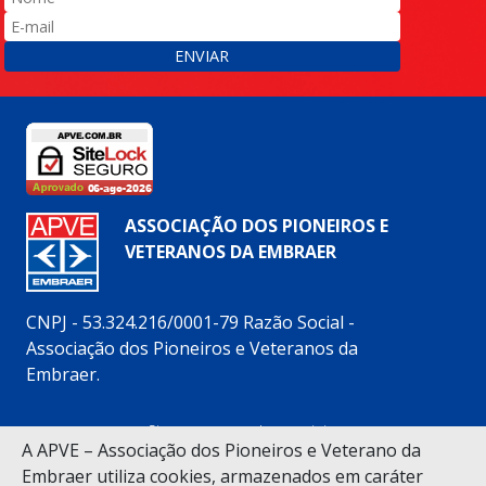
ENVIAR
ASSOCIAÇÃO DOS PIONEIROS E
VETERANOS DA EMBRAER
CNPJ - 53.324.216/0001-79 Razão Social -
Associação dos Pioneiros e Veteranos da
Embraer.
Siga nossas redes sociais:
A APVE – Associação dos Pioneiros e Veterano da
Embraer utiliza cookies, armazenados em caráter