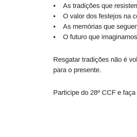
• As tradições que resiste
• O valor dos festejos na c
• As memórias que seguem v
• O futuro que imaginamos 
Resgatar tradições não é vo
para o presente.
Participe do 28º CCF e faça