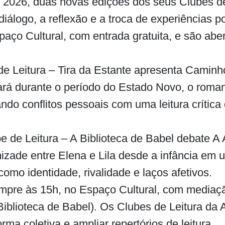
 2026, duas novas edições dos seus Clubes d
iálogo, a reflexão e a troca de experiências po
aço Cultural, com entrada gratuita, e são abe
de Leitura – Tira da Estante apresenta Camin
rá durante o período do Estado Novo, o roman
ndo conflitos pessoais com uma leitura crítica d
be de Leitura – A Biblioteca de Babel debate A
mizade entre Elena e Lila desde a infância em 
omo identidade, rivalidade e laços afetivos.
re às 15h, no Espaço Cultural, com mediação 
Biblioteca de Babel). Os Clubes de Leitura d
orma coletiva e ampliar repertórios de leitura.