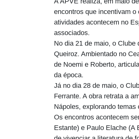
A APVE realiza, em maio de
encontros que incentivam o d
atividades acontecem no Esp
associados.
No dia 21 de maio, o Clube 
Queiroz. Ambientado no Cea
de Noemi e Roberto, articula
da época.
Já no dia 28 de maio, o Clu
Ferrante. A obra retrata a a
Nápoles, explorando temas c
Os encontros acontecem semp
Estante) e Paulo Elache (A 
de vivenciar a literatura de f