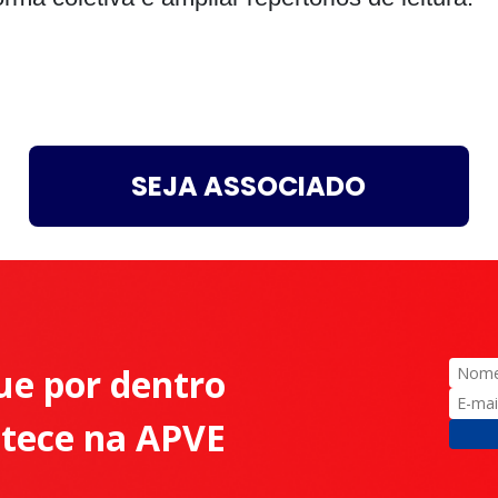
SEJA ASSOCIADO
ue por dentro
ntece na APVE