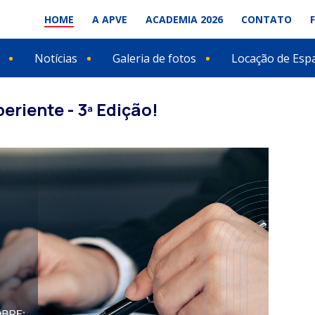
HOME
A APVE
ACADEMIA 2026
CONTATO
Notícias
Galeria de fotos
Locação de Esp
eriente - 3ª Edição!