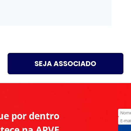
SEJA ASSOCIADO
ue por dentro
ntece na APVE